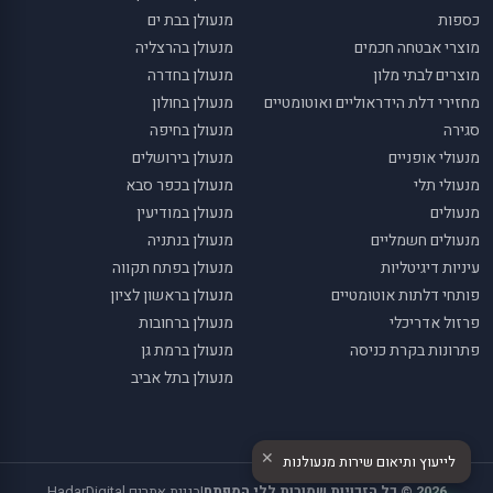
כספות
מנעולן בבת ים
מוצרי אבטחה חכמים
מנעולן בהרצליה
מוצרים לבתי מלון
מנעולן בחדרה
מחזירי דלת הידראוליים ואוטומטיים
מנעולן בחולון
סגירה
מנעולן בחיפה
מנעולי אופניים
מנעולן בירושלים
מנעולי תלי
מנעולן בכפר סבא
מנעולים
מנעולן במודיעין
מנעולים חשמליים
מנעולן בנתניה
עיניות דיגיטליות
מנעולן בפתח תקווה
פותחי דלתות אוטומטיים
מנעולן בראשון לציון
פרזול אדריכלי
מנעולן ברחובות
פתרונות בקרת כניסה
מנעולן ברמת גן
מנעולן בתל אביב
✕
לייעוץ ותיאום שירות מנעולנות
2026 © כל הזכויות שמורות ללי המפתח
|
בניית אתרים
HadarDigital