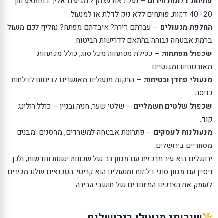
פתיחת דלתות חירום
– נעלת את עצמך? מגיעים אליך בממוצע תוך
20–40 דקות, פותחים ללא נזק לדלת או למנעול.
החלפת מנעולים
– עברתם דירה? איבדתם מפתח? נחליף לכם מנעול
ברמת אבטחה גבוהה בהתאם לדרישות הביטוח.
שכפול מפתחות
– כפילת מפתחות מכל סוג, כולל מפתחות
מאובטחים ומגנטיים.
מנעולי פחדן ובטיחות
– התקנת מנעולים מאושרים לביטוח לדלתות
כניסה.
שכפול שלטים חשמליים
– שלטי שער, חניה ובניין – כולל רולינג
קוד.
מנעולנות לעסקים
– פתרונות אבטחה למשרדים, מחסנים ומבנים
מסחריים בירושלים.
ירושלים היא עיר מרכזית עם מגוון רב של שכונות ישנות וחדשות, ולכן
ניסיון עם מגוון סוגי דלתות ומנעולים הוא קריטי. הטכנאים שלנו מכירים
לעומק את הצרכים המיוחדים של תושבי הבירה.
שירותי מנעולן בירושלים