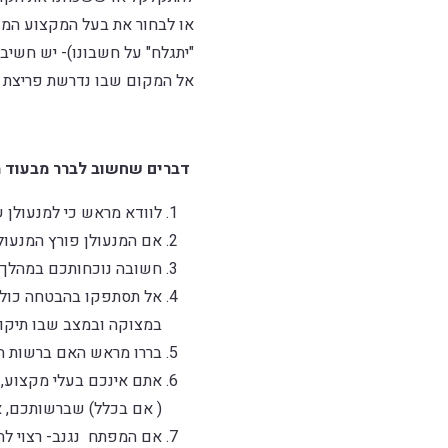
או לבחור את בעל המקצוע המו
"יתגלח" על חשבונו)- יש חשיב
אל המקום שבו נדרשת פריצת מ
דברים שחשוב לברר מבעוד מ
לוודא מראש כי למנעולן ש
אם המנעולן פורץ המנעולי
חשובה נוכחותכם במהלך ה
אל תסתפקו בהבטחה כוללת
במצוקה ובמצב שבו תיקון נ
בררו מראש האם ברשות המ
אתם אינכם בעלי מקצוע, ל
( אם בכלל) שברשותכם, את
אם המפתח נגנב- רצוי להח