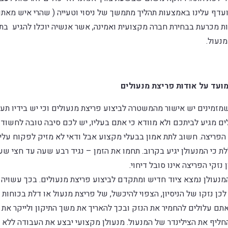
עדף עלינו באמצעות תהליך מתמשך של ניסוי וטעייה ( שהרי איש מאת
ות מכרעת בבחירת חברה מקצועית ואמינה, אשר אנשיה יוכלו להגיע בת
נעול.
ועד על אודות פריצת מנעולים
מזמינים יש אישור מהמשטרה לביצוע פריצת מנעולים וכי יש בידיו תע
ם מגיע לביתכם ולא מוודא כי אתם בעליו, יש לכם סיבה טובה לחשוד ב
פריצה. חשוב לתת אמון בבעלי מקצוע אבל ודאי לא מזיק לפקוח עלי
 כי המנעולן יגיע בקרוב. תחמו את הזמן – נגיד רבע שעה עד חצי שע
זקי הפריצה אינו סובל דיחוי.
נעולן נמצא ציוד חדיש ומתקדם לביצוע פריצת מנעולים. בכך עשויה ל
כן נזקו של הניסיון, הצפוי להיכשל, של פריצת מנעול או דלת בכוחו
ם עלולים להחמיר את הנזק ובכך להאריך את משך התיקון ולייקר את ע
ליף את הצילינדר של המנעול. מנעולן מקצועי יבצע את העבודה ללא ד