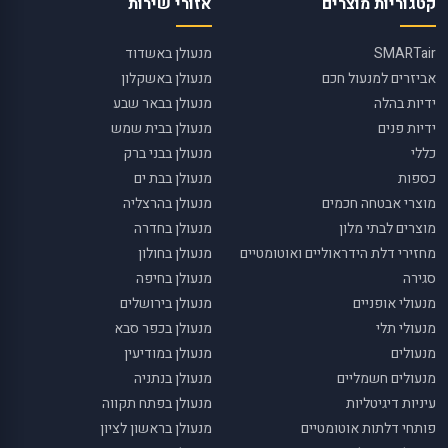
קטגוריות מוצרים
אזורי שירות
SMARTair
מנעולן באשדוד
אביזרים למנעול חכם
מנעולן באשקלון
ידיות בהלה
מנעולן בבאר שבע
ידיות פנים
מנעולן בבית שמש
כללי
מנעולן בבני ברק
כספות
מנעולן בבת ים
מוצרי אבטחה חכמים
מנעולן בהרצליה
מוצרים לבתי מלון
מנעולן בחדרה
מחזירי דלת הידראוליים ואוטומטיים
מנעולן בחולון
סגירה
מנעולן בחיפה
מנעולי אופניים
מנעולן בירושלים
מנעולי תלי
מנעולן בכפר סבא
מנעולים
מנעולן במודיעין
מנעולים חשמליים
מנעולן בנתניה
עיניות דיגיטליות
מנעולן בפתח תקווה
פותחי דלתות אוטומטיים
מנעולן בראשון לציון