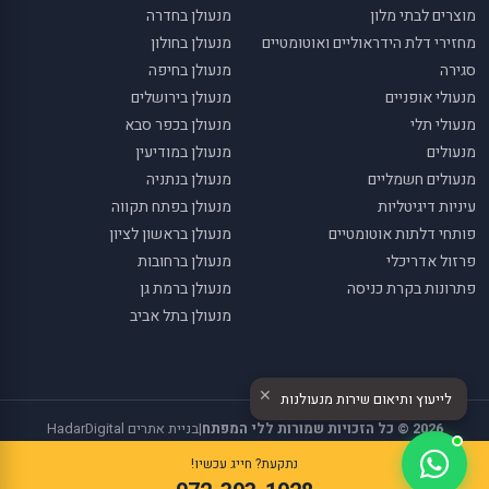
מוצרים לבתי מלון
מנעולן בחדרה
מחזירי דלת הידראוליים ואוטומטיים
מנעולן בחולון
סגירה
מנעולן בחיפה
מנעולי אופניים
מנעולן בירושלים
מנעולי תלי
מנעולן בכפר סבא
מנעולים
מנעולן במודיעין
מנעולים חשמליים
מנעולן בנתניה
עיניות דיגיטליות
מנעולן בפתח תקווה
פותחי דלתות אוטומטיים
מנעולן בראשון לציון
פרזול אדריכלי
מנעולן ברחובות
פתרונות בקרת כניסה
מנעולן ברמת גן
מנעולן בתל אביב
✕
לייעוץ ותיאום שירות מנעולנות
2026 © כל הזכויות שמורות ללי המפתח
|
בניית אתרים
HadarDigital
נתקעת? חייג עכשיו!