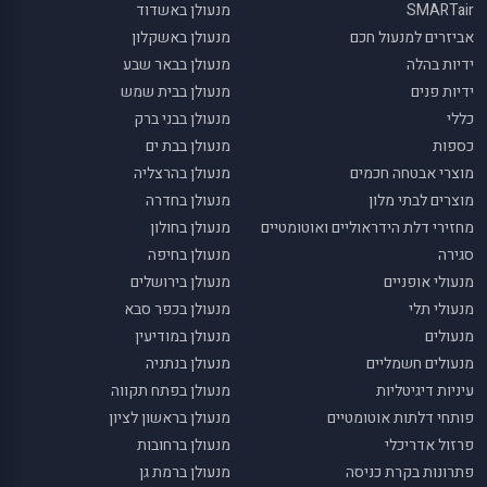
SMARTair
מנעולן באשדוד
אביזרים למנעול חכם
מנעולן באשקלון
ידיות בהלה
מנעולן בבאר שבע
ידיות פנים
מנעולן בבית שמש
כללי
מנעולן בבני ברק
כספות
מנעולן בבת ים
מוצרי אבטחה חכמים
מנעולן בהרצליה
מוצרים לבתי מלון
מנעולן בחדרה
מחזירי דלת הידראוליים ואוטומטיים
מנעולן בחולון
סגירה
מנעולן בחיפה
מנעולי אופניים
מנעולן בירושלים
מנעולי תלי
מנעולן בכפר סבא
מנעולים
מנעולן במודיעין
מנעולים חשמליים
מנעולן בנתניה
עיניות דיגיטליות
מנעולן בפתח תקווה
פותחי דלתות אוטומטיים
מנעולן בראשון לציון
פרזול אדריכלי
מנעולן ברחובות
פתרונות בקרת כניסה
מנעולן ברמת גן