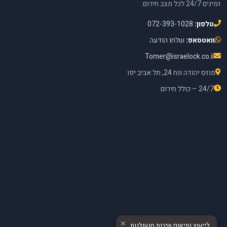
זמינים 24/7 לכל מצב חירום.
טלפון:
072-393-1028
וואטסאפ:
שלחו הודעה
Tomer@israelock.co.il
מוזס יהודה ונח 24, תל אביב יפו
24/7 – כולל חירום
✕
לייעוץ ותיאום שירות מנעולנות