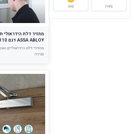
(65)
(145)
מנעולים חשמליים
(19)
עיניות דיגיטליות
(2)
פותחי דלתות אוטומטיים
(6)
מחזיר דלת הידראולי ת
פרזול אדריכלי
(17)
ASSA ABLOY דגם DC110
פתרונות בקרת כניסה
(27)
מחזירי דלת הידראוליים ואוט
סגירה