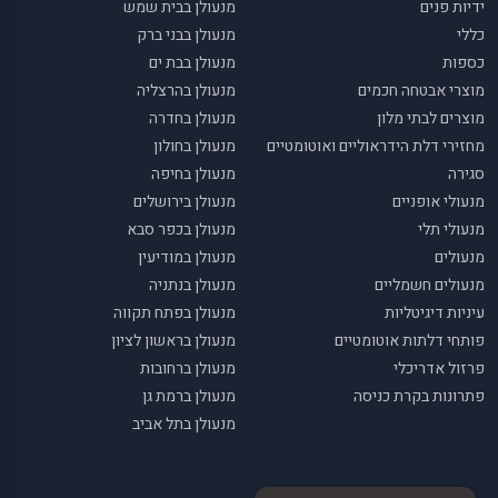
ידיות פנים
מנעולן בבית שמש
כללי
מנעולן בבני ברק
כספות
מנעולן בבת ים
מוצרי אבטחה חכמים
מנעולן בהרצליה
מוצרים לבתי מלון
מנעולן בחדרה
מחזירי דלת הידראוליים ואוטומטיים
מנעולן בחולון
סגירה
מנעולן בחיפה
מנעולי אופניים
מנעולן בירושלים
מנעולי תלי
מנעולן בכפר סבא
מנעולים
מנעולן במודיעין
מנעולים חשמליים
מנעולן בנתניה
עיניות דיגיטליות
מנעולן בפתח תקווה
פותחי דלתות אוטומטיים
מנעולן בראשון לציון
פרזול אדריכלי
מנעולן ברחובות
פתרונות בקרת כניסה
מנעולן ברמת גן
מנעולן בתל אביב