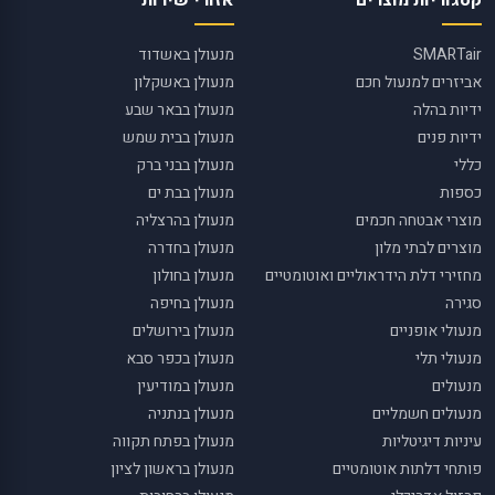
קטגוריות מוצרים
אזורי שירות
SMARTair
מנעולן באשדוד
אביזרים למנעול חכם
מנעולן באשקלון
ידיות בהלה
מנעולן בבאר שבע
ידיות פנים
מנעולן בבית שמש
כללי
מנעולן בבני ברק
כספות
מנעולן בבת ים
מוצרי אבטחה חכמים
מנעולן בהרצליה
מוצרים לבתי מלון
מנעולן בחדרה
מחזירי דלת הידראוליים ואוטומטיים
מנעולן בחולון
סגירה
מנעולן בחיפה
מנעולי אופניים
מנעולן בירושלים
מנעולי תלי
מנעולן בכפר סבא
מנעולים
מנעולן במודיעין
מנעולים חשמליים
מנעולן בנתניה
עיניות דיגיטליות
מנעולן בפתח תקווה
פותחי דלתות אוטומטיים
מנעולן בראשון לציון