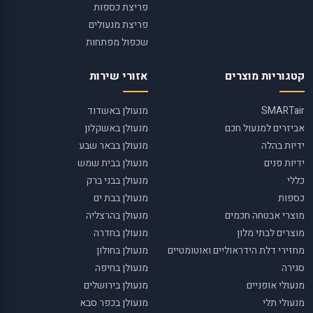
פריצת כספות
פריצת מנעולים
שכפול מפתחות
קטגוריות מוצרים
אזורי שירות
SMARTair
מנעולן באשדוד
אביזרים למנעול חכם
מנעולן באשקלון
ידיות בהלה
מנעולן בבאר שבע
ידיות פנים
מנעולן בבית שמש
כללי
מנעולן בבני ברק
כספות
מנעולן בבת ים
מוצרי אבטחה חכמים
מנעולן בהרצליה
מוצרים לבתי מלון
מנעולן בחדרה
מחזירי דלת הידראוליים ואוטומטיים
מנעולן בחולון
סגירה
מנעולן בחיפה
מנעולי אופניים
מנעולן בירושלים
מנעולי תלי
מנעולן בכפר סבא