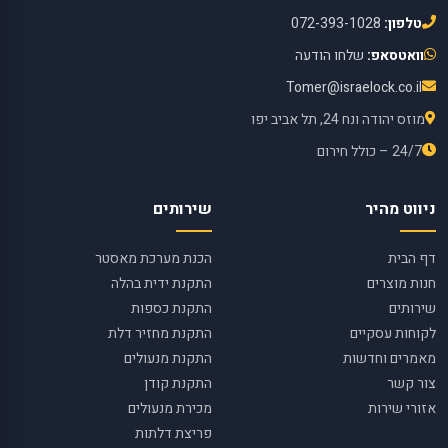
טלפון:
072-393-1028
וואטסאפ:
שלחו הודעה
Tomer@israelock.co.il
מוזס יהודה ונח 24, תל אביב יפו
24/7 – כולל חירום
ניווט מהיר
שירותים
דף הבית
הכנת מערכת מאסטר
חנות מוצרים
התקנת ידית בהלה
שירותים
התקנת כספות
לקוחות עסקיים
התקנת מחזיר דלת
מאמרים וחדשות
התקנת מנעולים
צור קשר
התקנת קודן
אזורי שירות
מכירת מנעולים
פריצת דלתות